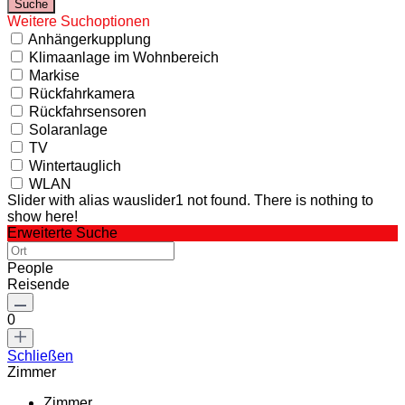
Weitere Suchoptionen
Anhängerkupplung
Klimaanlage im Wohnbereich
Markise
Rückfahrkamera
Rückfahrsensoren
Solaranlage
TV
Wintertauglich
WLAN
Slider with alias wauslider1 not found.
There is nothing to
show here!
Erweiterte Suche
People
Reisende
0
Schließen
Zimmer
Zimmer