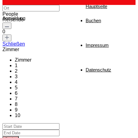
Hauptseite
People
Anmeldung
Reisende
Buchen
0
Schließen
Impressum
Zimmer
Zimmer
1
Datenschutz
2
3
4
5
6
7
8
9
10