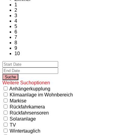
1
2
3
4
5
6
7
8
9
10
Weitere Suchoptionen
Anhängerkupplung
Klimaanlage im Wohnbereich
Markise
Rückfahrkamera
Rückfahrsensoren
Solaranlage
TV
Wintertauglich