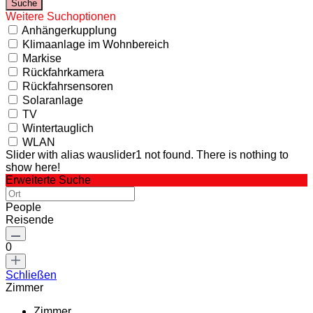
Weitere Suchoptionen
Anhängerkupplung
Klimaanlage im Wohnbereich
Markise
Rückfahrkamera
Rückfahrsensoren
Solaranlage
TV
Wintertauglich
WLAN
Slider with alias wauslider1 not found.
There is nothing to
show here!
Erweiterte Suche
People
Reisende
0
Schließen
Zimmer
Zimmer