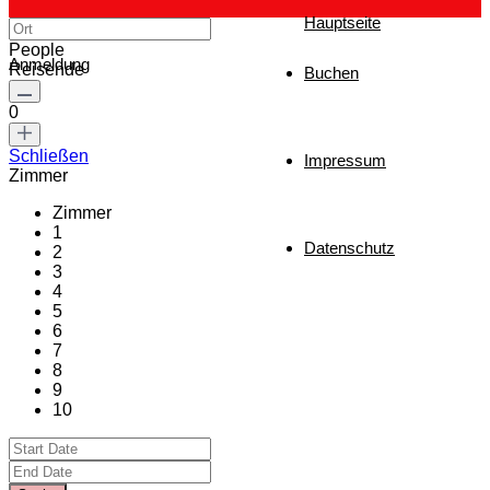
Hauptseite
People
Anmeldung
Reisende
Buchen
0
Schließen
Impressum
Zimmer
Zimmer
1
Datenschutz
2
3
4
5
6
7
8
9
10