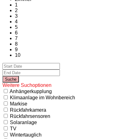
1
2
3
4
5
6
7
8
9
10
Weitere Suchoptionen
Anhängerkupplung
Klimaanlage im Wohnbereich
Markise
Rückfahrkamera
Rückfahrsensoren
Solaranlage
TV
Wintertauglich