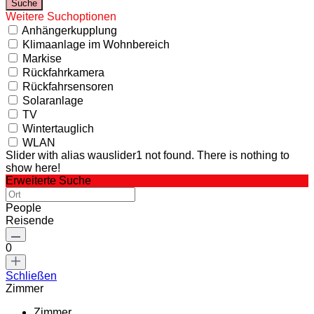
Weitere Suchoptionen
Anhängerkupplung
Klimaanlage im Wohnbereich
Markise
Rückfahrkamera
Rückfahrsensoren
Solaranlage
TV
Wintertauglich
WLAN
Slider with alias wauslider1 not found.
There is nothing to
show here!
Erweiterte Suche
People
Reisende
0
Schließen
Zimmer
Zimmer