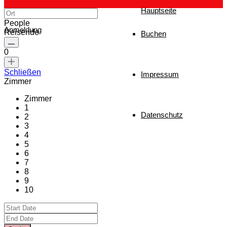
Hauptseite
People
Anmeldung
Reisende
Buchen
0
Schließen
Impressum
Zimmer
Zimmer
1
Datenschutz
2
3
4
5
6
7
8
9
10