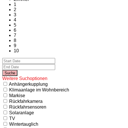
1
2
3
4
5
6
7
8
9
10
Weitere Suchoptionen
Anhängerkupplung
Klimaanlage im Wohnbereich
Markise
Rückfahrkamera
Rückfahrsensoren
Solaranlage
TV
Wintertauglich