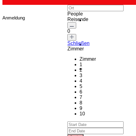
People
Anmeldung
Reisende
0
Schließen
Zimmer
Zimmer
1
2
3
4
5
6
7
8
9
10