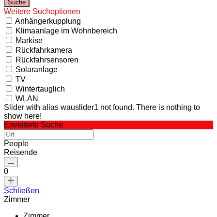
Weitere Suchoptionen
Anhängerkupplung
Klimaanlage im Wohnbereich
Markise
Rückfahrkamera
Rückfahrsensoren
Solaranlage
TV
Wintertauglich
WLAN
Slider with alias wauslider1 not found.
There is nothing to
show here!
Erweiterte Suche
People
Reisende
0
Schließen
Zimmer
Zimmer