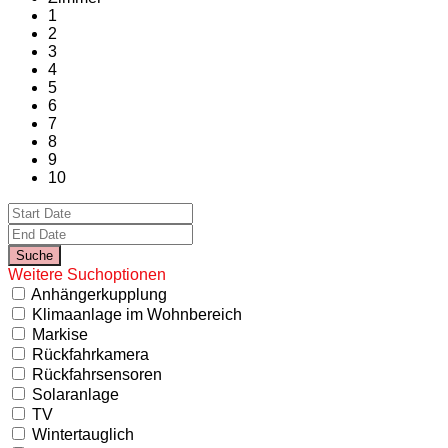
1
2
3
4
5
6
7
8
9
10
Weitere Suchoptionen
Anhängerkupplung
Klimaanlage im Wohnbereich
Markise
Rückfahrkamera
Rückfahrsensoren
Solaranlage
TV
Wintertauglich