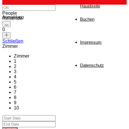
Hauptseite
People
Anmeldung
Reisende
Buchen
0
Schließen
Impressum
Zimmer
Zimmer
1
Datenschutz
2
3
4
5
6
7
8
9
10