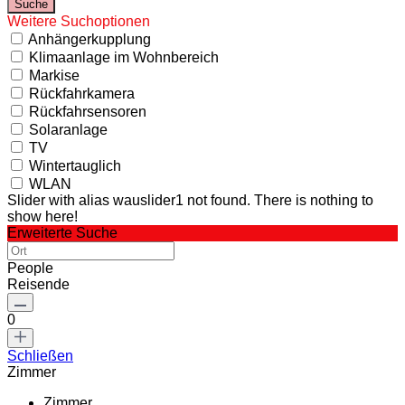
Weitere Suchoptionen
Anhängerkupplung
Klimaanlage im Wohnbereich
Markise
Rückfahrkamera
Rückfahrsensoren
Solaranlage
TV
Wintertauglich
WLAN
Slider with alias wauslider1 not found.
There is nothing to
show here!
Erweiterte Suche
People
Reisende
0
Schließen
Zimmer
Zimmer