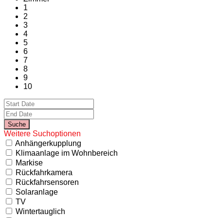
1
2
3
4
5
6
7
8
9
10
Weitere Suchoptionen
Anhängerkupplung
Klimaanlage im Wohnbereich
Markise
Rückfahrkamera
Rückfahrsensoren
Solaranlage
TV
Wintertauglich