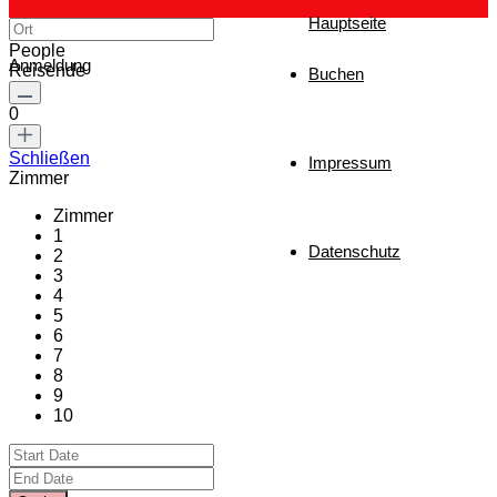
Hauptseite
People
Anmeldung
Reisende
Buchen
0
Schließen
Impressum
Zimmer
Zimmer
1
Datenschutz
2
3
4
5
6
7
8
9
10