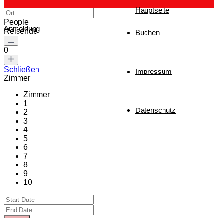
Hauptseite
People
Anmeldung
Reisende
Buchen
0
Schließen
Impressum
Zimmer
Zimmer
1
Datenschutz
2
3
4
5
6
7
8
9
10