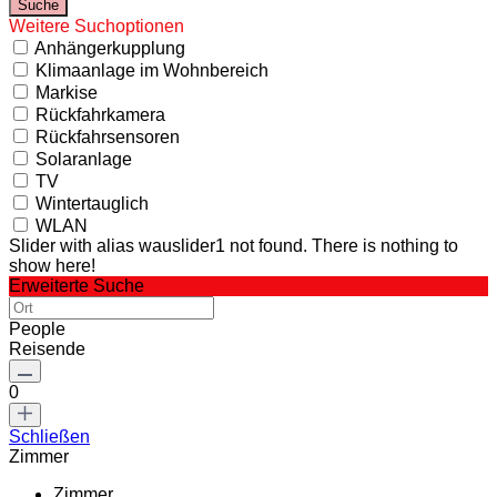
Weitere Suchoptionen
Anhängerkupplung
Klimaanlage im Wohnbereich
Markise
Rückfahrkamera
Rückfahrsensoren
Solaranlage
TV
Wintertauglich
WLAN
Slider with alias wauslider1 not found.
There is nothing to
show here!
Erweiterte Suche
People
Reisende
0
Schließen
Zimmer
Zimmer