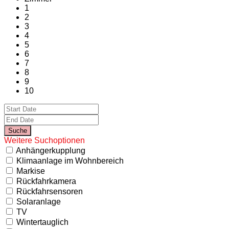
1
2
3
4
5
6
7
8
9
10
Weitere Suchoptionen
Anhängerkupplung
Klimaanlage im Wohnbereich
Markise
Rückfahrkamera
Rückfahrsensoren
Solaranlage
TV
Wintertauglich