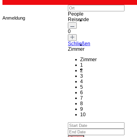
People
Anmeldung
Reisende
0
Schließen
Zimmer
Zimmer
1
2
3
4
5
6
7
8
9
10