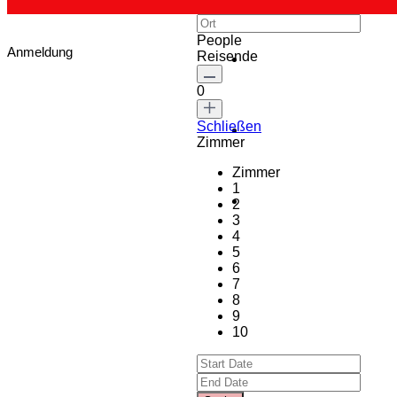
People
Anmeldung
Reisende
0
Schließen
Zimmer
Zimmer
1
2
3
4
5
6
7
8
9
10