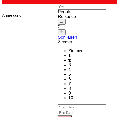
People
Anmeldung
Reisende
0
Schließen
Zimmer
Zimmer
1
2
3
4
5
6
7
8
9
10