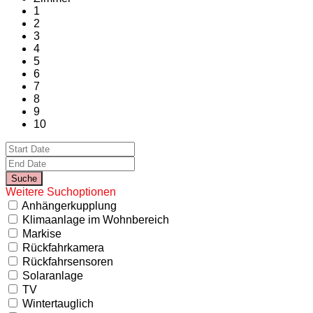
1
2
3
4
5
6
7
8
9
10
Weitere Suchoptionen
Anhängerkupplung
Klimaanlage im Wohnbereich
Markise
Rückfahrkamera
Rückfahrsensoren
Solaranlage
TV
Wintertauglich