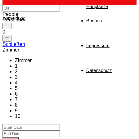
Hauptseite
People
Anmeldung
Reisende
Buchen
0
Schließen
Impressum
Zimmer
Zimmer
1
Datenschutz
2
3
4
5
6
7
8
9
10