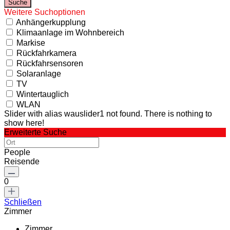
Weitere Suchoptionen
Anhängerkupplung
Klimaanlage im Wohnbereich
Markise
Rückfahrkamera
Rückfahrsensoren
Solaranlage
TV
Wintertauglich
WLAN
Slider with alias wauslider1 not found.
There is nothing to
show here!
Erweiterte Suche
People
Reisende
0
Schließen
Zimmer
Zimmer