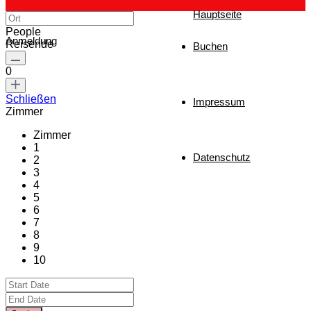
Hauptseite
People
Anmeldung
Reisende
Buchen
0
Schließen
Impressum
Zimmer
Zimmer
1
Datenschutz
2
3
4
5
6
7
8
9
10