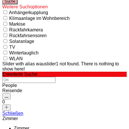
Weitere Suchoptionen
Anhängerkupplung
Klimaanlage im Wohnbereich
Markise
Rückfahrkamera
Rückfahrsensoren
Solaranlage
TV
Wintertauglich
WLAN
Slider with alias wauslider1 not found.
There is nothing to
show here!
Erweiterte Suche
People
Reisende
0
Schließen
Zimmer
Zimmer