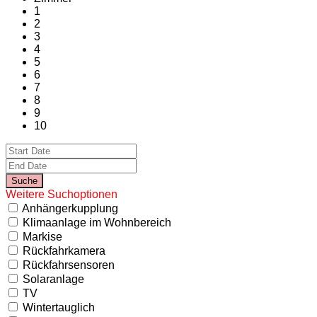
1
2
3
4
5
6
7
8
9
10
Weitere Suchoptionen
Anhängerkupplung
Klimaanlage im Wohnbereich
Markise
Rückfahrkamera
Rückfahrsensoren
Solaranlage
TV
Wintertauglich