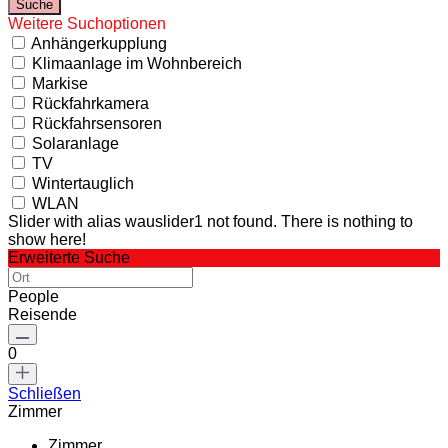
Weitere Suchoptionen
Anhängerkupplung
Klimaanlage im Wohnbereich
Markise
Rückfahrkamera
Rückfahrsensoren
Solaranlage
TV
Wintertauglich
WLAN
Slider with alias wauslider1 not found.
There is nothing to
show here!
Erweiterte Suche
People
Reisende
0
Schließen
Zimmer
Zimmer