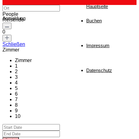
Hauptseite
People
Anmeldung
Reisende
Buchen
0
Schließen
Impressum
Zimmer
Zimmer
1
Datenschutz
2
3
4
5
6
7
8
9
10