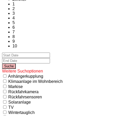
1
2
3
4
5
6
7
8
9
10
Weitere Suchoptionen
Anhängerkupplung
Klimaanlage im Wohnbereich
Markise
Rückfahrkamera
Rückfahrsensoren
Solaranlage
TV
Wintertauglich