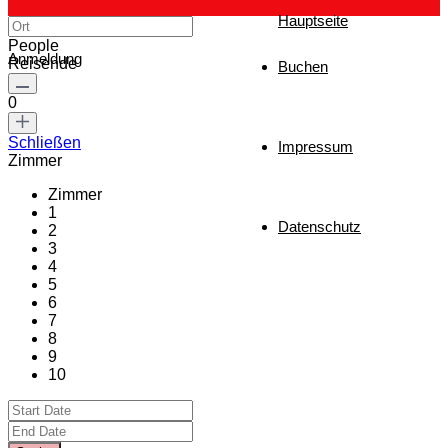
Hauptseite
People
Anmeldung
Reisende
Buchen
0
Schließen
Impressum
Zimmer
Zimmer
1
Datenschutz
2
3
4
5
6
7
8
9
10