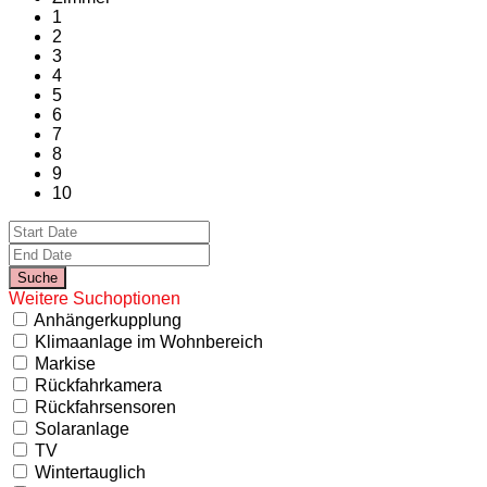
1
2
3
4
5
6
7
8
9
10
Weitere Suchoptionen
Anhängerkupplung
Klimaanlage im Wohnbereich
Markise
Rückfahrkamera
Rückfahrsensoren
Solaranlage
TV
Wintertauglich