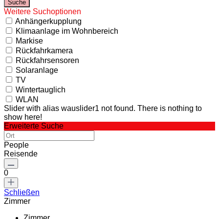
Weitere Suchoptionen
Anhängerkupplung
Klimaanlage im Wohnbereich
Markise
Rückfahrkamera
Rückfahrsensoren
Solaranlage
TV
Wintertauglich
WLAN
Slider with alias wauslider1 not found.
There is nothing to
show here!
Erweiterte Suche
People
Reisende
0
Schließen
Zimmer
Zimmer