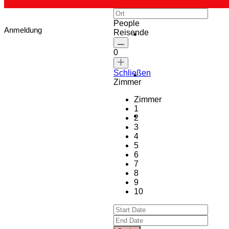
People
Anmeldung
Reisende
0
Schließen
Zimmer
Zimmer
1
2
3
4
5
6
7
8
9
10