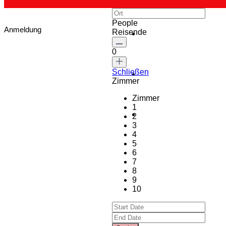
People
Anmeldung
Reisende
0
Schließen
Zimmer
Zimmer
1
2
3
4
5
6
7
8
9
10