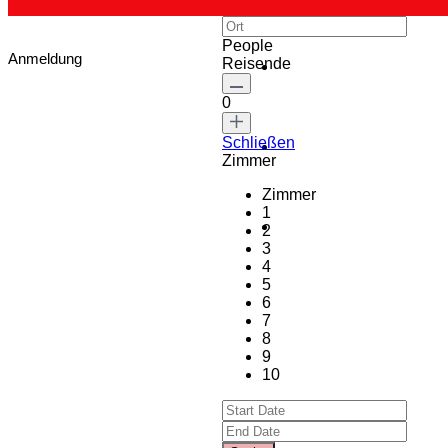
People
Anmeldung
Reisende
0
Schließen
Zimmer
Zimmer
1
2
3
4
5
6
7
8
9
10