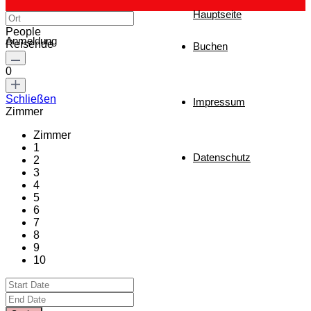
Hauptseite
People
Anmeldung
Reisende
Buchen
0
Schließen
Impressum
Zimmer
Zimmer
1
Datenschutz
2
3
4
5
6
7
8
9
10