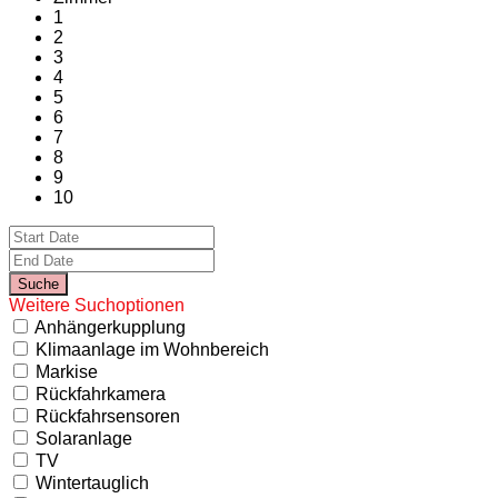
1
2
3
4
5
6
7
8
9
10
Weitere Suchoptionen
Anhängerkupplung
Klimaanlage im Wohnbereich
Markise
Rückfahrkamera
Rückfahrsensoren
Solaranlage
TV
Wintertauglich