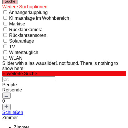
Weitere Suchoptionen
Anhängerkupplung
Klimaanlage im Wohnbereich
Markise
Rückfahrkamera
Rückfahrsensoren
Solaranlage
TV
Wintertauglich
WLAN
Slider with alias wauslider1 not found.
There is nothing to
show here!
Erweiterte Suche
People
Reisende
0
Schließen
Zimmer
Zimmer