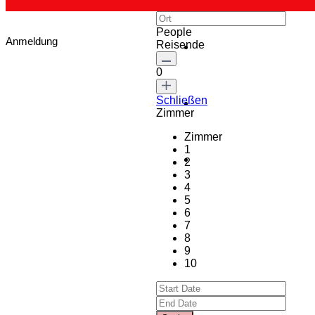
People
Anmeldung
Reisende
0
Schließen
Zimmer
Zimmer
1
2
3
4
5
6
7
8
9
10