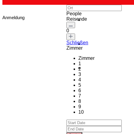
People
Anmeldung
Reisende
0
Schließen
Zimmer
Zimmer
1
2
3
4
5
6
7
8
9
10