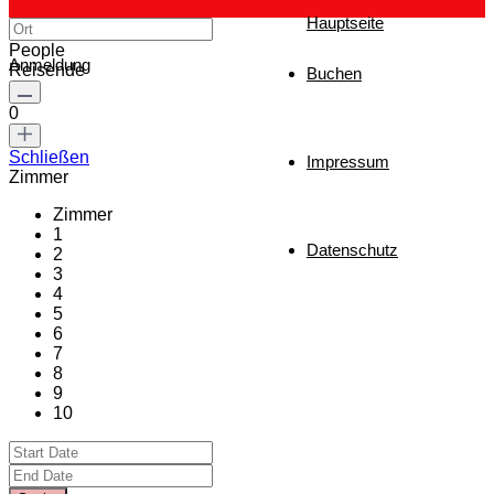
Hauptseite
People
Anmeldung
Reisende
Buchen
0
Schließen
Impressum
Zimmer
Zimmer
1
Datenschutz
2
3
4
5
6
7
8
9
10