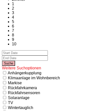
1
2
3
4
5
6
7
8
9
10
Weitere Suchoptionen
Anhängerkupplung
Klimaanlage im Wohnbereich
Markise
Rückfahrkamera
Rückfahrsensoren
Solaranlage
TV
Wintertauglich