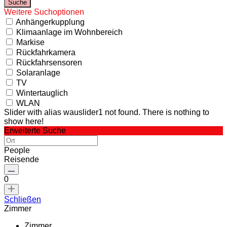
Weitere Suchoptionen
Anhängerkupplung
Klimaanlage im Wohnbereich
Markise
Rückfahrkamera
Rückfahrsensoren
Solaranlage
TV
Wintertauglich
WLAN
Slider with alias wauslider1 not found.
There is nothing to
show here!
Erweiterte Suche
People
Reisende
0
Schließen
Zimmer
Zimmer