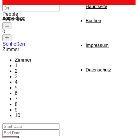
Hauptseite
People
Anmeldung
Reisende
Buchen
0
Schließen
Impressum
Zimmer
Zimmer
1
Datenschutz
2
3
4
5
6
7
8
9
10