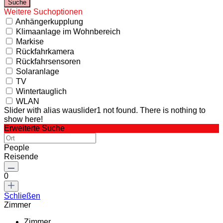
Weitere Suchoptionen
Anhängerkupplung
Klimaanlage im Wohnbereich
Markise
Rückfahrkamera
Rückfahrsensoren
Solaranlage
TV
Wintertauglich
WLAN
Slider with alias wauslider1 not found.
There is nothing to
show here!
Erweiterte Suche
People
Reisende
0
Schließen
Zimmer
Zimmer