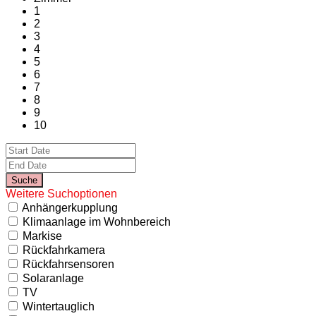
1
2
3
4
5
6
7
8
9
10
Weitere Suchoptionen
Anhängerkupplung
Klimaanlage im Wohnbereich
Markise
Rückfahrkamera
Rückfahrsensoren
Solaranlage
TV
Wintertauglich