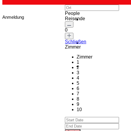
People
Anmeldung
Reisende
0
Schließen
Zimmer
Zimmer
1
2
3
4
5
6
7
8
9
10