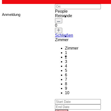
People
Anmeldung
Reisende
0
Schließen
Zimmer
Zimmer
1
2
3
4
5
6
7
8
9
10