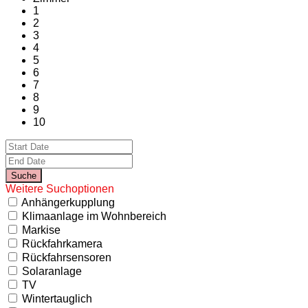
1
2
3
4
5
6
7
8
9
10
Weitere Suchoptionen
Anhängerkupplung
Klimaanlage im Wohnbereich
Markise
Rückfahrkamera
Rückfahrsensoren
Solaranlage
TV
Wintertauglich