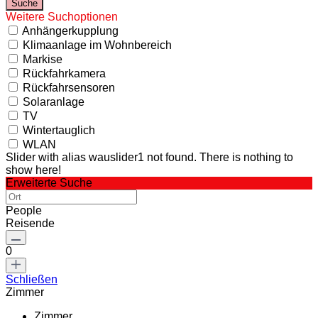
Weitere Suchoptionen
Anhängerkupplung
Klimaanlage im Wohnbereich
Markise
Rückfahrkamera
Rückfahrsensoren
Solaranlage
TV
Wintertauglich
WLAN
Slider with alias wauslider1 not found.
There is nothing to
show here!
Erweiterte Suche
People
Reisende
0
Schließen
Zimmer
Zimmer