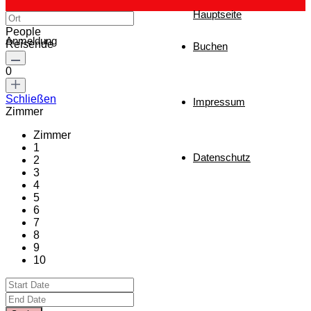
Hauptseite
People
Anmeldung
Reisende
Buchen
0
Schließen
Impressum
Zimmer
Zimmer
1
Datenschutz
2
3
4
5
6
7
8
9
10