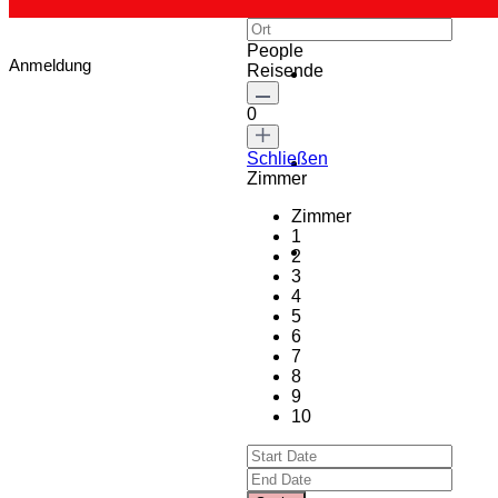
People
Anmeldung
Reisende
0
Schließen
Zimmer
Zimmer
1
2
3
4
5
6
7
8
9
10