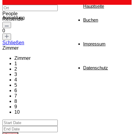
Hauptseite
People
Anmeldung
Reisende
Buchen
0
Schließen
Impressum
Zimmer
Zimmer
1
Datenschutz
2
3
4
5
6
7
8
9
10