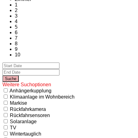
1
2
3
4
5
6
7
8
9
10
Weitere Suchoptionen
Anhängerkupplung
Klimaanlage im Wohnbereich
Markise
Rückfahrkamera
Rückfahrsensoren
Solaranlage
TV
Wintertauglich