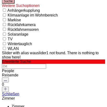
Weitere Suchoptionen
Anhängerkupplung
Klimaanlage im Wohnbereich
Markise
Rückfahrkamera
Rückfahrsensoren
Solaranlage
TV
Wintertauglich
WLAN
Slider with alias wauslider1 not found.
There is nothing to
show here!
Erweiterte Suche
People
Reisende
0
Schließen
Zimmer
Zimmer