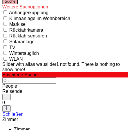
Weitere Suchoptionen
Anhängerkupplung
Klimaanlage im Wohnbereich
Markise
Rückfahrkamera
Rückfahrsensoren
Solaranlage
TV
Wintertauglich
WLAN
Slider with alias wauslider1 not found.
There is nothing to
show here!
Erweiterte Suche
People
Reisende
0
Schließen
Zimmer
Zimmer