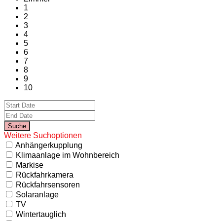
1
2
3
4
5
6
7
8
9
10
Weitere Suchoptionen
Anhängerkupplung
Klimaanlage im Wohnbereich
Markise
Rückfahrkamera
Rückfahrsensoren
Solaranlage
TV
Wintertauglich