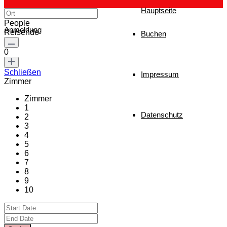
Hauptseite
People
Anmeldung
Reisende
Buchen
0
Schließen
Impressum
Zimmer
Zimmer
1
Datenschutz
2
3
4
5
6
7
8
9
10