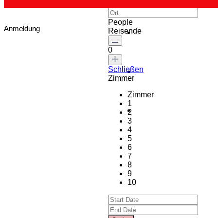
People
Anmeldung
Reisende
0
Schließen
Zimmer
Zimmer
1
2
3
4
5
6
7
8
9
10