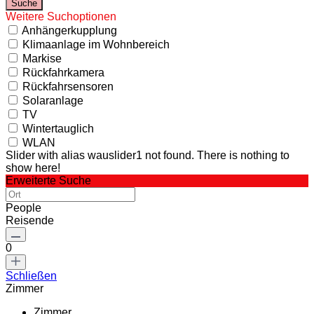
Weitere Suchoptionen
Anhängerkupplung
Klimaanlage im Wohnbereich
Markise
Rückfahrkamera
Rückfahrsensoren
Solaranlage
TV
Wintertauglich
WLAN
Slider with alias wauslider1 not found.
There is nothing to
show here!
Erweiterte Suche
People
Reisende
0
Schließen
Zimmer
Zimmer