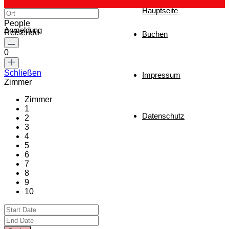
Hauptseite
People
Anmeldung
Reisende
Buchen
0
Schließen
Impressum
Zimmer
Zimmer
1
Datenschutz
2
3
4
5
6
7
8
9
10