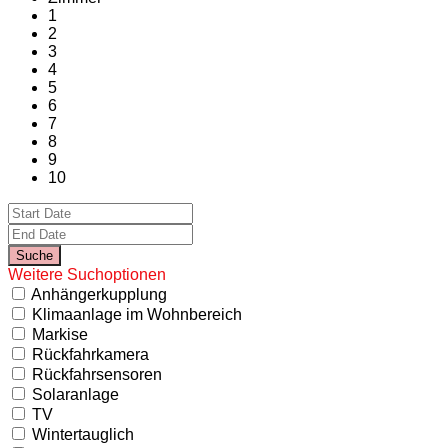
1
2
3
4
5
6
7
8
9
10
Weitere Suchoptionen
Anhängerkupplung
Klimaanlage im Wohnbereich
Markise
Rückfahrkamera
Rückfahrsensoren
Solaranlage
TV
Wintertauglich