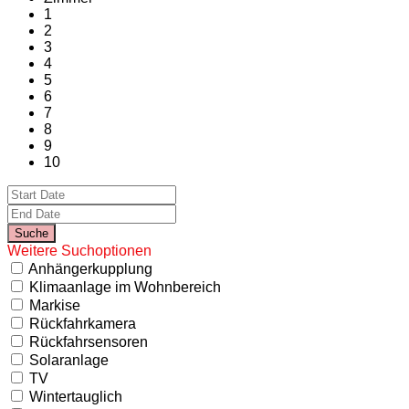
1
2
3
4
5
6
7
8
9
10
Weitere Suchoptionen
Anhängerkupplung
Klimaanlage im Wohnbereich
Markise
Rückfahrkamera
Rückfahrsensoren
Solaranlage
TV
Wintertauglich