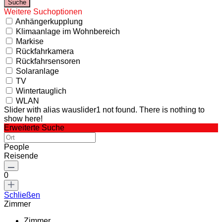
Weitere Suchoptionen
Anhängerkupplung
Klimaanlage im Wohnbereich
Markise
Rückfahrkamera
Rückfahrsensoren
Solaranlage
TV
Wintertauglich
WLAN
Slider with alias wauslider1 not found.
There is nothing to
show here!
Erweiterte Suche
People
Reisende
0
Schließen
Zimmer
Zimmer