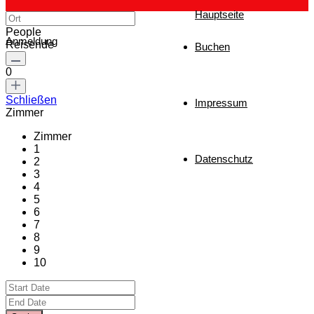
Hauptseite
People
Anmeldung
Reisende
Buchen
0
Schließen
Impressum
Zimmer
Zimmer
1
Datenschutz
2
3
4
5
6
7
8
9
10