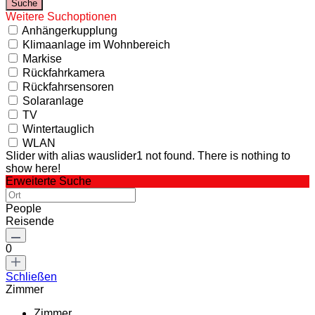
Weitere Suchoptionen
Anhängerkupplung
Klimaanlage im Wohnbereich
Markise
Rückfahrkamera
Rückfahrsensoren
Solaranlage
TV
Wintertauglich
WLAN
Slider with alias wauslider1 not found.
There is nothing to
show here!
Erweiterte Suche
People
Reisende
0
Schließen
Zimmer
Zimmer