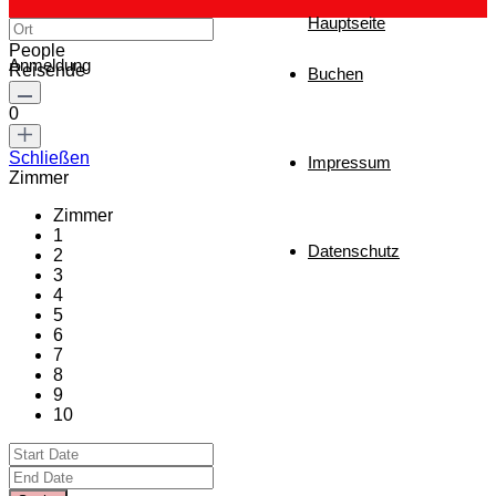
Hauptseite
People
Anmeldung
Reisende
Buchen
0
Schließen
Impressum
Zimmer
Zimmer
1
Datenschutz
2
3
4
5
6
7
8
9
10