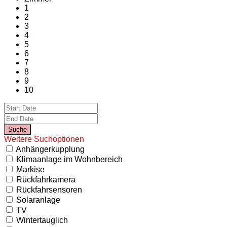
1
2
3
4
5
6
7
8
9
10
Weitere Suchoptionen
Anhängerkupplung
Klimaanlage im Wohnbereich
Markise
Rückfahrkamera
Rückfahrsensoren
Solaranlage
TV
Wintertauglich