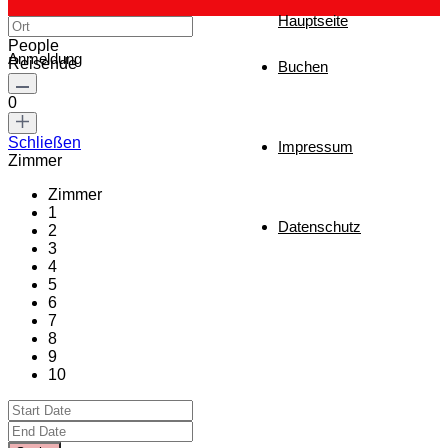
Hauptseite
People
Anmeldung
Reisende
Buchen
0
Schließen
Impressum
Zimmer
Zimmer
1
Datenschutz
2
3
4
5
6
7
8
9
10