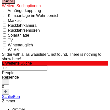
Weitere Suchoptionen
Anhängerkupplung
Klimaanlage im Wohnbereich
Markise
Rückfahrkamera
Rückfahrsensoren
Solaranlage
TV
Wintertauglich
WLAN
Slider with alias wauslider1 not found.
There is nothing to
show here!
Erweiterte Suche
People
Reisende
0
Schließen
Zimmer
Zimmer