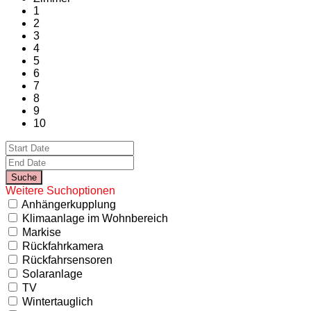
1
2
3
4
5
6
7
8
9
10
Weitere Suchoptionen
Anhängerkupplung
Klimaanlage im Wohnbereich
Markise
Rückfahrkamera
Rückfahrsensoren
Solaranlage
TV
Wintertauglich