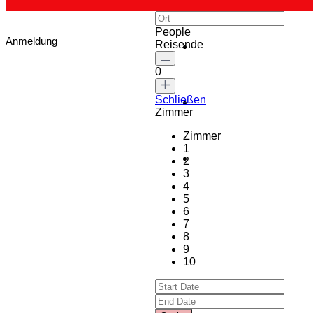
People
Anmeldung
Reisende
0
Schließen
Zimmer
Zimmer
1
2
3
4
5
6
7
8
9
10