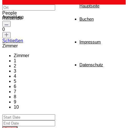
Hauptseite
People
Anmeldung
Reisende
Buchen
0
Schließen
Impressum
Zimmer
Zimmer
1
Datenschutz
2
3
4
5
6
7
8
9
10