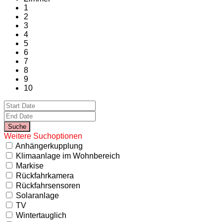
1
2
3
4
5
6
7
8
9
10
Weitere Suchoptionen
Anhängerkupplung
Klimaanlage im Wohnbereich
Markise
Rückfahrkamera
Rückfahrsensoren
Solaranlage
TV
Wintertauglich