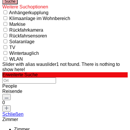
Weitere Suchoptionen
Anhängerkupplung
Klimaanlage im Wohnbereich
Markise
Rückfahrkamera
Rückfahrsensoren
Solaranlage
TV
Wintertauglich
WLAN
Slider with alias wauslider1 not found.
There is nothing to
show here!
Erweiterte Suche
People
Reisende
0
Schließen
Zimmer
Zimmer