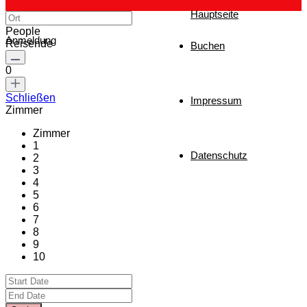
Hauptseite
People
Anmeldung
Reisende
Buchen
0
Schließen
Impressum
Zimmer
Zimmer
1
Datenschutz
2
3
4
5
6
7
8
9
10