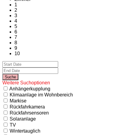
1
2
3
4
5
6
7
8
9
10
Weitere Suchoptionen
Anhängerkupplung
Klimaanlage im Wohnbereich
Markise
Rückfahrkamera
Rückfahrsensoren
Solaranlage
TV
Wintertauglich