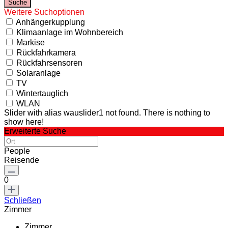
Weitere Suchoptionen
Anhängerkupplung
Klimaanlage im Wohnbereich
Markise
Rückfahrkamera
Rückfahrsensoren
Solaranlage
TV
Wintertauglich
WLAN
Slider with alias wauslider1 not found.
There is nothing to
show here!
Erweiterte Suche
People
Reisende
0
Schließen
Zimmer
Zimmer