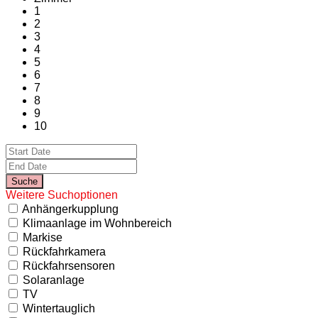
1
2
3
4
5
6
7
8
9
10
Weitere Suchoptionen
Anhängerkupplung
Klimaanlage im Wohnbereich
Markise
Rückfahrkamera
Rückfahrsensoren
Solaranlage
TV
Wintertauglich