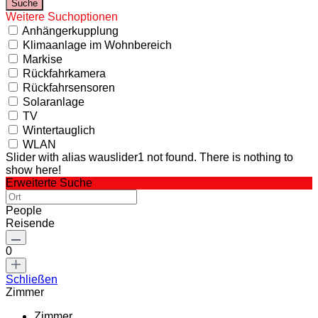
Weitere Suchoptionen
Anhängerkupplung
Klimaanlage im Wohnbereich
Markise
Rückfahrkamera
Rückfahrsensoren
Solaranlage
TV
Wintertauglich
WLAN
Slider with alias wauslider1 not found.
There is nothing to
show here!
Erweiterte Suche
People
Reisende
0
Schließen
Zimmer
Zimmer