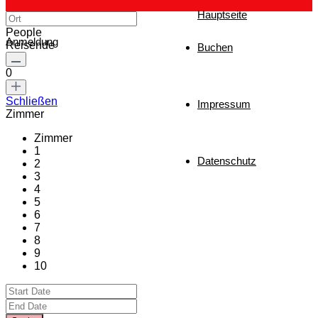
Hauptseite
People
Anmeldung
Reisende
Buchen
0
Schließen
Impressum
Zimmer
Zimmer
1
Datenschutz
2
3
4
5
6
7
8
9
10