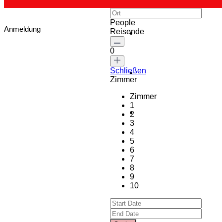
People
Anmeldung
Reisende
0
Schließen
Zimmer
Zimmer
1
2
3
4
5
6
7
8
9
10