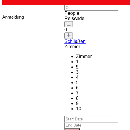
People
Anmeldung
Reisende
0
Schließen
Zimmer
Zimmer
1
2
3
4
5
6
7
8
9
10