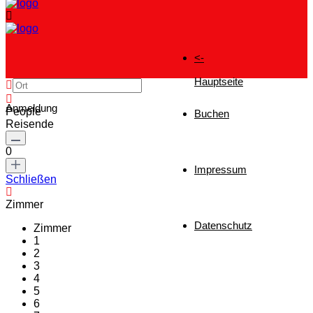
<-
Hauptseite
Anmeldung
People
Buchen
Reisende
0
Impressum
Schließen
Zimmer
Datenschutz
Zimmer
1
2
3
4
5
6