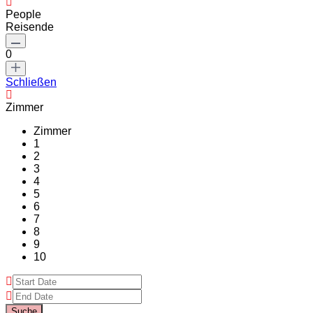
People
Reisende
0
Schließen
Zimmer
Zimmer
1
2
3
4
5
6
7
8
9
10