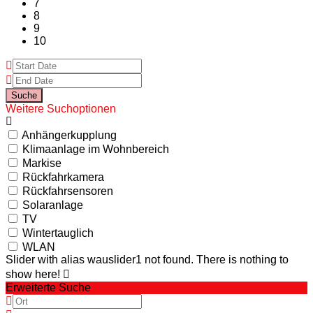
7
8
9
10
Weitere Suchoptionen
Anhängerkupplung
Klimaanlage im Wohnbereich
Markise
Rückfahrkamera
Rückfahrsensoren
Solaranlage
TV
Wintertauglich
WLAN
Slider with alias wauslider1 not found.
There is nothing to
show here!
Erweiterte Suche