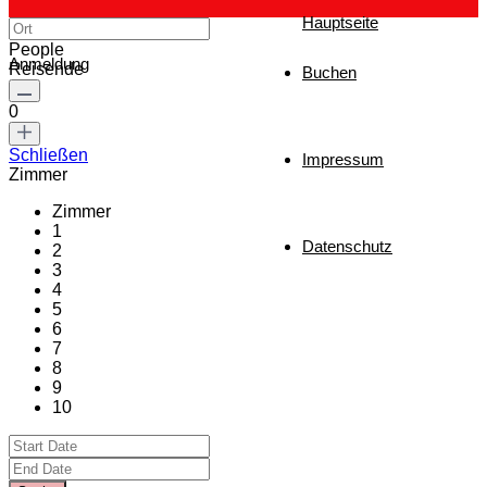
Hauptseite
People
Anmeldung
Reisende
Buchen
0
Schließen
Impressum
Zimmer
Zimmer
1
Datenschutz
2
3
4
5
6
7
8
9
10