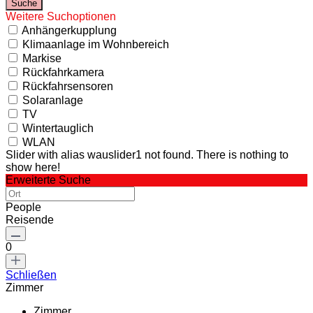
Weitere Suchoptionen
Anhängerkupplung
Klimaanlage im Wohnbereich
Markise
Rückfahrkamera
Rückfahrsensoren
Solaranlage
TV
Wintertauglich
WLAN
Slider with alias wauslider1 not found.
There is nothing to
show here!
Erweiterte Suche
People
Reisende
0
Schließen
Zimmer
Zimmer