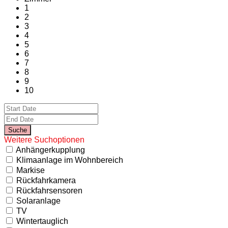
1
2
3
4
5
6
7
8
9
10
Weitere Suchoptionen
Anhängerkupplung
Klimaanlage im Wohnbereich
Markise
Rückfahrkamera
Rückfahrsensoren
Solaranlage
TV
Wintertauglich