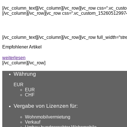
[/vc_column_text][/vc_column][/vc_row][vc_row css=“.vc_cust
[/vc_column][/vc_row][vc_row css=“.vc_custom_1526051299742
[/vc_column_text][/vc_column][/vc_row][vc_row full_width=“
Empfohlener Artikel
weiterlesen
[/vc_column][/vc_row]
Währung
EUR
EUR
CHF
Vergabe von Lizenzen für:
Wohnmobilvermietung
Verkauf