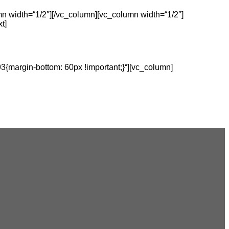
n width=“1/2″][/vc_column][vc_column width=“1/2″]
t]
{margin-bottom: 60px !important;}“][vc_column]