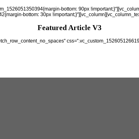
om_1526051350394{margin-bottom: 90px !important;}“][vc_colum
{margin-bottom: 30px !important;}“][vc_column][vc_column_tex
Featured Article V3
stretch_row_content_no_spaces“ css=“.vc_custom_1526051266193