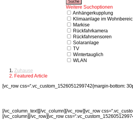
Weitere Suchoptionen
Anhängerkupplung
Klimaanlage im Wohnbereic
Markise
Rückfahrkamera
Rückfahrsensoren
Solaranlage
TV
Wintertauglich
WLAN
Zuhause
Featured Article
[vc_row css=“.vc_custom_1526051299742{margin-bottom: 30px 
[/vc_column_text][/vc_column][/vc_row][vc_row css=“.vc_cust
[/vc_column][/vc_row][vc_row css=“.vc_custom_1526051299742