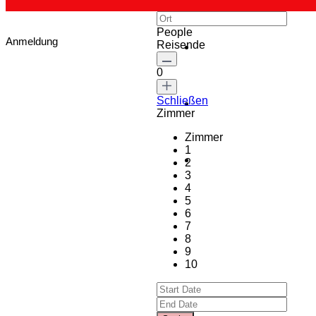
People
Anmeldung
Reisende
0
Schließen
Zimmer
Zimmer
1
2
3
4
5
6
7
8
9
10