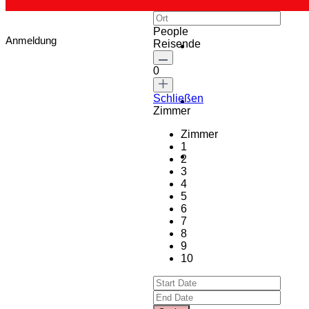
People
Anmeldung
Reisende
0
Schließen
Zimmer
Zimmer
1
2
3
4
5
6
7
8
9
10