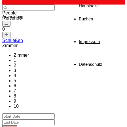
Hauptseite
People
Anmeldung
Reisende
Buchen
0
Schließen
Impressum
Zimmer
Zimmer
1
Datenschutz
2
3
4
5
6
7
8
9
10