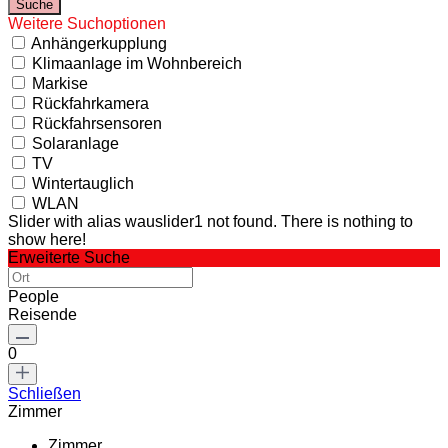
Weitere Suchoptionen
Anhängerkupplung
Klimaanlage im Wohnbereich
Markise
Rückfahrkamera
Rückfahrsensoren
Solaranlage
TV
Wintertauglich
WLAN
Slider with alias wauslider1 not found.
There is nothing to
show here!
Erweiterte Suche
People
Reisende
0
Schließen
Zimmer
Zimmer