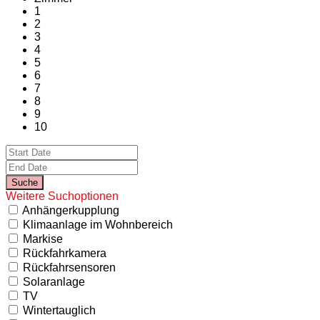
1
2
3
4
5
6
7
8
9
10
Weitere Suchoptionen
Anhängerkupplung
Klimaanlage im Wohnbereich
Markise
Rückfahrkamera
Rückfahrsensoren
Solaranlage
TV
Wintertauglich