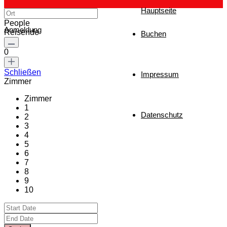
Hauptseite
People
Anmeldung
Reisende
Buchen
0
Schließen
Impressum
Zimmer
Zimmer
1
Datenschutz
2
3
4
5
6
7
8
9
10