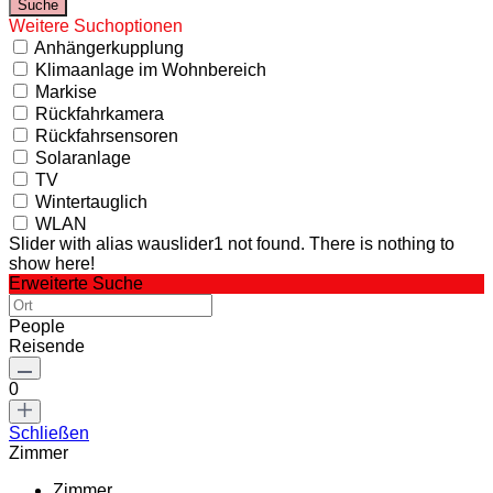
Weitere Suchoptionen
Anhängerkupplung
Klimaanlage im Wohnbereich
Markise
Rückfahrkamera
Rückfahrsensoren
Solaranlage
TV
Wintertauglich
WLAN
Slider with alias wauslider1 not found.
There is nothing to
show here!
Erweiterte Suche
People
Reisende
0
Schließen
Zimmer
Zimmer