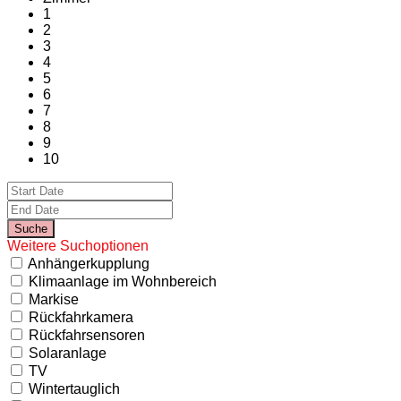
1
2
3
4
5
6
7
8
9
10
Weitere Suchoptionen
Anhängerkupplung
Klimaanlage im Wohnbereich
Markise
Rückfahrkamera
Rückfahrsensoren
Solaranlage
TV
Wintertauglich