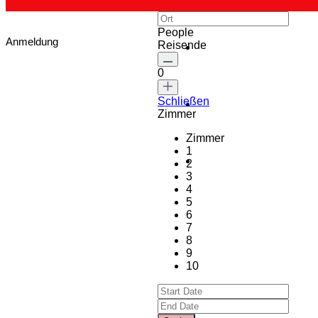
People
Anmeldung
Reisende
0
Schließen
Zimmer
Zimmer
1
2
3
4
5
6
7
8
9
10