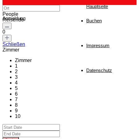
Hauptseite
People
Anmeldung
Reisende
Buchen
0
Schließen
Impressum
Zimmer
Zimmer
1
Datenschutz
2
3
4
5
6
7
8
9
10