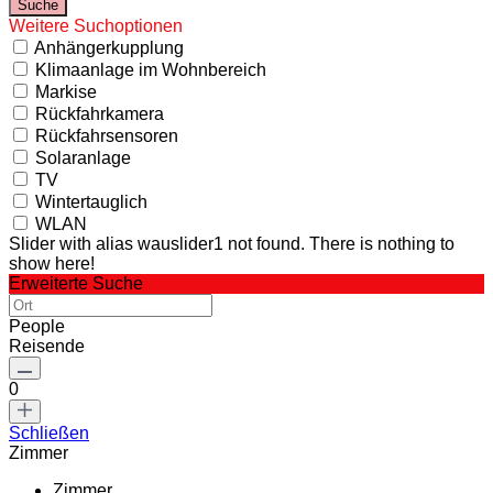
Weitere Suchoptionen
Anhängerkupplung
Klimaanlage im Wohnbereich
Markise
Rückfahrkamera
Rückfahrsensoren
Solaranlage
TV
Wintertauglich
WLAN
Slider with alias wauslider1 not found.
There is nothing to
show here!
Erweiterte Suche
People
Reisende
0
Schließen
Zimmer
Zimmer