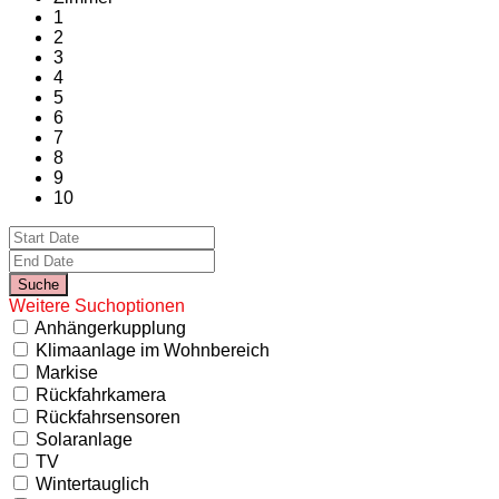
1
2
3
4
5
6
7
8
9
10
Weitere Suchoptionen
Anhängerkupplung
Klimaanlage im Wohnbereich
Markise
Rückfahrkamera
Rückfahrsensoren
Solaranlage
TV
Wintertauglich