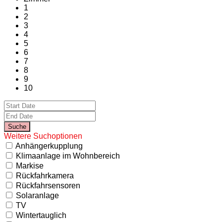
1
2
3
4
5
6
7
8
9
10
Weitere Suchoptionen
Anhängerkupplung
Klimaanlage im Wohnbereich
Markise
Rückfahrkamera
Rückfahrsensoren
Solaranlage
TV
Wintertauglich