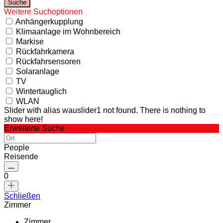
Weitere Suchoptionen
Anhängerkupplung
Klimaanlage im Wohnbereich
Markise
Rückfahrkamera
Rückfahrsensoren
Solaranlage
TV
Wintertauglich
WLAN
Slider with alias wauslider1 not found.
There is nothing to
show here!
Erweiterte Suche
People
Reisende
0
Schließen
Zimmer
Zimmer