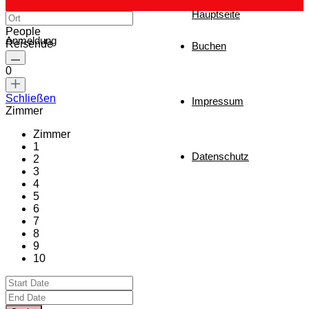
Hauptseite
People
Anmeldung
Reisende
Buchen
0
Schließen
Impressum
Zimmer
Zimmer
1
Datenschutz
2
3
4
5
6
7
8
9
10