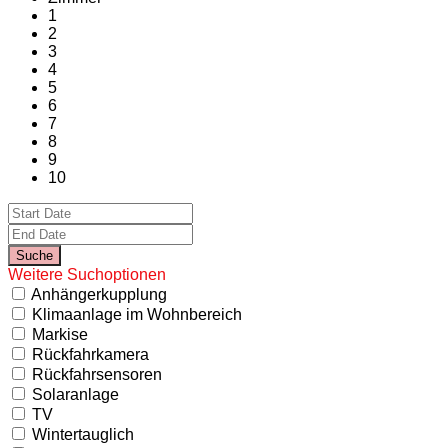
1
2
3
4
5
6
7
8
9
10
Weitere Suchoptionen
Anhängerkupplung
Klimaanlage im Wohnbereich
Markise
Rückfahrkamera
Rückfahrsensoren
Solaranlage
TV
Wintertauglich