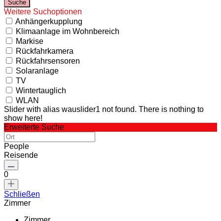
Weitere Suchoptionen
Anhängerkupplung
Klimaanlage im Wohnbereich
Markise
Rückfahrkamera
Rückfahrsensoren
Solaranlage
TV
Wintertauglich
WLAN
Slider with alias wauslider1 not found.
There is nothing to
show here!
Erweiterte Suche
People
Reisende
0
Schließen
Zimmer
Zimmer