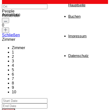
Hauptseite
People
Anmeldung
Reisende
Buchen
0
Schließen
Impressum
Zimmer
Zimmer
1
Datenschutz
2
3
4
5
6
7
8
9
10