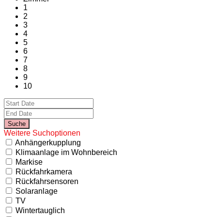
1
2
3
4
5
6
7
8
9
10
Weitere Suchoptionen
Anhängerkupplung
Klimaanlage im Wohnbereich
Markise
Rückfahrkamera
Rückfahrsensoren
Solaranlage
TV
Wintertauglich