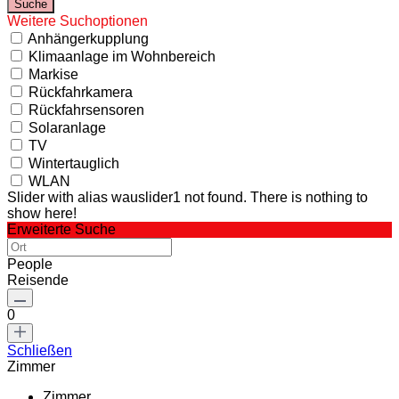
Weitere Suchoptionen
Anhängerkupplung
Klimaanlage im Wohnbereich
Markise
Rückfahrkamera
Rückfahrsensoren
Solaranlage
TV
Wintertauglich
WLAN
Slider with alias wauslider1 not found.
There is nothing to
show here!
Erweiterte Suche
People
Reisende
0
Schließen
Zimmer
Zimmer